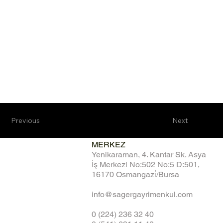
Previous
Next
MERKEZ
Yenikaraman, 4. Kantar Sk. Asya
İş Merkezi No:502 No:5 D:501,
16170 Osmangazi̇/Bursa
info@sagergayrimenkul.com
0 (224) 236 32 40