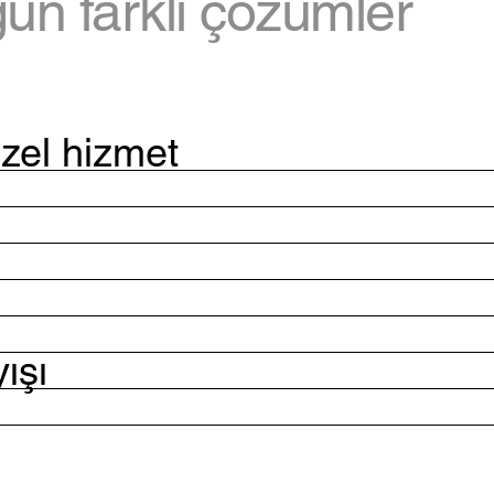
gun farklı çözümler
özel hizmet
ışı