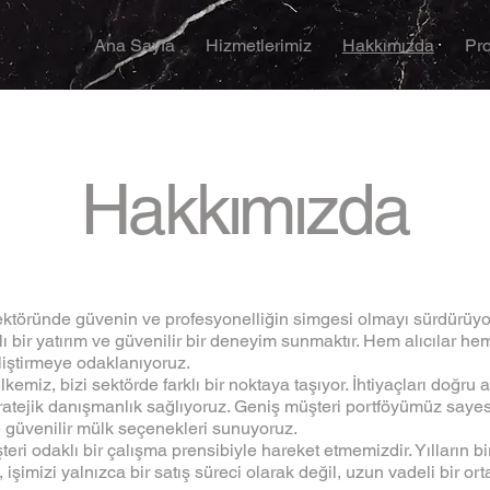
Ana Sayfa
Hizmetlerimiz
Hakkımızda
Pro
Hakkımızda
ektöründe güvenin ve profesyonelliğin simgesi olmayı sürdürüy
ı bir yatırım ve güvenilir bir deneyim sunmaktır. Hem alıcılar 
liştirmeye odaklanıyoruz.
lkemiz, bizi sektörde farklı bir noktaya taşıyor. İhtiyaçları doğr
atejik danışmanlık sağlıyoruz. Geniş müşteri portföyümüz sayesin
e güvenilir mülk seçenekleri sunuyoruz.
şteri odaklı bir çalışma prensibiyle hareket etmemizdir. Yılların 
, işimizi yalnızca bir satış süreci olarak değil, uzun vadeli bir o