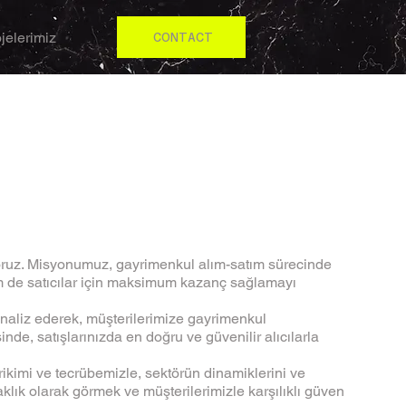
jelerimiz
CONTACT
oruz. Misyonumuz, gayrimenkul alım-satım sürecinde
hem de satıcılar için maksimum kazanç sağlamayı
u analiz ederek, müşterilerimize gayrimenkul
de, satışlarınızda en doğru ve güvenilir alıcılarla
birikimi ve tecrübemizle, sektörün dinamiklerini ve
rtaklık olarak görmek ve müşterilerimizle karşılıklı güven