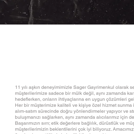
11 yılı aşkın deneyimimizle Sager Gayrimenkul olarak s
müşterilerimize sadece bir mülk değil, aynı zamanda karl
hedeflerken, onların ihtiyaçlarına en uygun çözümleri ge
Her bir müşterimize kaliteli ve kişiye özel hizmet sunma i
alım-satım sürecinde doğru yönlendirmeler yapıyor ve str
buluşmanızı sağlarken, aynı zamanda alıcılarımız için d
Başarımızın sırrı; etik değerlere bağlılık, dürüstlük ve mü
müşterilerimizin beklentilerini çok iyi biliyoruz. Amacımız