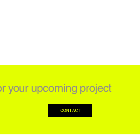
or your upcoming project
CONTACT