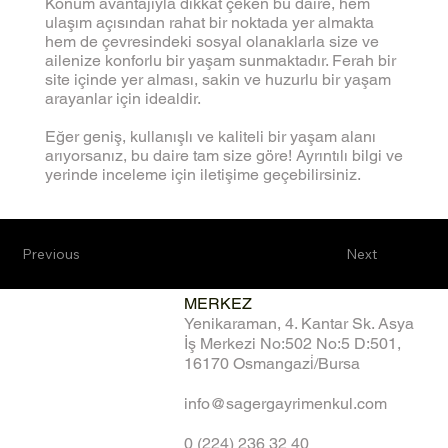
Konum avantajıyla dikkat çeken bu daire, hem
ulaşım açısından rahat bir noktada yer almakta
hem de çevresindeki sosyal olanaklarla size ve
ailenize konforlu bir yaşam sunmaktadır. Ferah bir
site içinde yer alması, sakin ve huzurlu bir yaşam
arayanlar için idealdir.
Eğer geniş, kullanışlı ve kaliteli bir yaşam alanı
arıyorsanız, bu daire tam size göre! Ayrıntılı bilgi ve
yerinde inceleme için iletişime geçebilirsiniz.
Previous
Next
MERKEZ
Yenikaraman, 4. Kantar Sk. Asya
İş Merkezi No:502 No:5 D:501,
16170 Osmangazi̇/Bursa
info@sagergayrimenkul.com
0 (224) 236 32 40