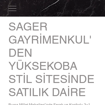
SAGER
GAYRİMENKUL'
DEN
YÜKSEKOBA
STİL SİTESİNDE
SATILIK DAİRE
Bursa Millet Mahallesi’nde Ferah ve Konforlu 3+1